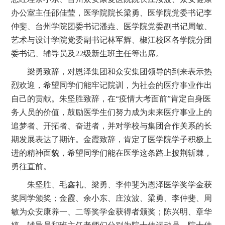
办公室主任邵佳莹，医学院院长梁勇、医学院党委书记李
仲斐、台州学院团委书记潘垚、医学院党委副书记周敏、
艺术与设计学院党委副书记林军辉、椒江校区各学院分团
委书记、辅导员及
22
级新生班主任等出席。
梁勇致辞，对恩泽集团和众安集团领导的到来表示热
烈欢迎，希望同学们能牢记院训，为社会的医疗事业作出
自己的贡献。朱坚胜致辞，在“疫情大考面前”肯定自身医
务人员的价值，鼓励医学生们努力成为未来医疗事业上的
追梦者、开拓者、奋进者，并对学校与集团合作关系的长
期发展表达了期许。金霞致辞，肯定了医学院学子积极上
进的精神面貌，希望同学们能在医学这条路上披荆斩棘，
勇往直前。
朱坚胜、毛鑫礼、梁勇、李仲斐为恩泽医学奖学金获
奖同学颁奖；金霞、余小东、庄汝波、梁勇、李仲斐、周
敏为众安康养一、二等奖学金获得者颁奖；陈兴明、章华