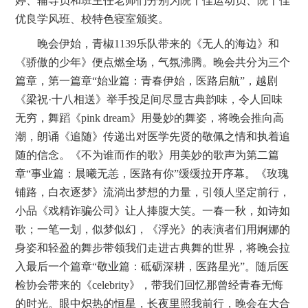
婷、辅导员和班主任老师们分别为院十佳运动员、院十佳
优良学风班、校特色寝室颁奖。
晚会伊始，青椒
1139
乐队带来的《无人的海边》和
《骄傲的少年》便点燃全场，气氛沸腾。晚会共分为三个
篇章，第一篇章“始业篇：青春伊始，医路启航”，越剧
《梁祝·十八相送》举手投足间尽显古典韵味，令人回味
无穷，舞蹈《
pink dream
》用曼妙的舞姿，将晚会推向高
潮，朗诵《追随》传递出对医学先贤的敬佩之情和执着追
随的信念。《不为谁而作的歌》用美妙的歌声为第二篇
章“事业篇：晨曦无恙，医路有你”缓缓拉开序幕。《玫瑰
铺路，白衣逐梦》流淌出梦想的力量，引领人坚定前行，
小品《戏精诈骗公司》让人捧腹大笑。一春一秋，如诗如
歌；一笔一划，似梦似幻，《浮光》的表演者们用婀娜的
身姿和轻盈的舞步带领我们走进古典舞的世界，将晚会拉
入最后一个篇章“敬业篇：砥砺深耕，医路星光”。随后医
检协会带来的《
celebrity
》，带我们回忆那曾经青春无悔
的时光。眼中炽热的恒星，长夜里照我前行，晚会在大合