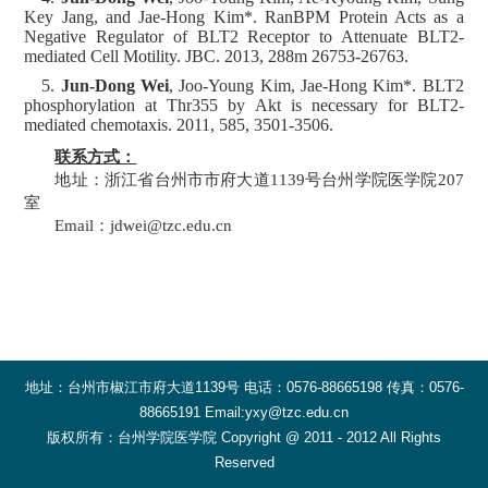
Key Jang, and Jae-Hong Kim*. RanBPM Protein Acts as a
Negative Regulator of BLT2 Receptor to Attenuate BLT2-
mediated Cell Motility. JBC. 2013, 288m 26753-26763.
5.
Jun-Dong Wei
, Joo-Young Kim, Jae-Hong Kim*. BLT2
phosphorylation at Thr355 by Akt is necessary for BLT2-
mediated chemotaxis. 2011, 585, 3501-3506.
联系方式：
地址：浙江省台州市市府大道
1139
号台州学院医学院
207
室
Email
：
jdwei@tzc.edu.cn
地址：台州市椒江市府大道1139号 电话：0576-88665198 传真：0576-
88665191 Email:yxy@tzc.edu.cn
版权所有：台州学院医学院 Copyright @ 2011 - 2012 All Rights
Reserved