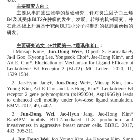
主要研究方向：
主要从事肿瘤生物学的基础研究，针对炎症因子白三烯
B4
及其受体
BLT2
在肿瘤的发生、发展、转移的机制研究，并
在此基础上开展基于靶向
BLT2
小分子抑制剂的抗肿瘤药物的
研发。
主要研究论文（
+
共同第一
, *
通讯作者）
：
1.Minsup Kim+,
Jun-Dong Wei
+, Dipesh S. Harmalkar+,
Ja-il Goo, Kyeong Lee, Yongseok Choi*, Jae-Hong Kim*, and
Art E. Cho*. Elucidation of Mechanism for Ligand Efficacy at
Leukotriene B
4
Receptor 2 (BLT2). MC Letters. 2020, 11,
1529-1534.
2. Jae-Hyun Jang+,
Jun-Dong Wei
+, Minsup Kim, Joo-
Young Kim, Art E Cho and Jae-Hong Kim*. Leukotriene B
4
receptor 2 gene polymorphism (rs1950504, Asp196Gly) leads
to enhanced cell motility under low-dose ligand stimulation.
EMM. 2017, 49, e402.
3.
Jun-Dong Wei
, Jae-Hyun Jang, Jae-Hong Kim*
RanBPM inhibits BLT2-mediated IL-8 production and
invasiveness in aggressive breast cancer cells. BBRC. 2017,
483. 305-311
4.
Jun-Dong Wei
, Joo-Young Kim, Ae-Kyoung Kim, Sung