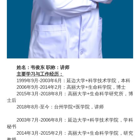
姓名：韦俊东
职称：讲师
主要学习与工作经历：
1999
年
9
月
-2003
年
6
月：延边大学
+
科学技术学院，本科
2006
年
9
月
-2014
年
2
月：高丽大学
+
生命科学院，博士
2015
年
3
月
-2018
年
8
月：高丽大学
+
生命科学研究所，博
士后
2018
年
8
月
-
至今：台州学院
+
医学院，讲师
2003
年
7
月
-2006
年
8
月：延边大学
+
科学技术学院，学科
秘书
2014
年
3
月
-2015
年
2
月：高丽大学
+
生命科学学院，研究
教授