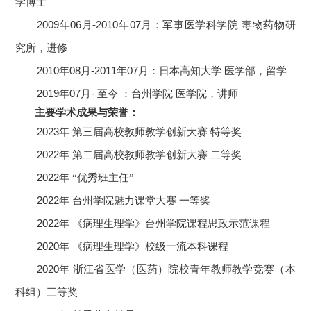
学博士
2009
年
06
月
-2010
年
07
月：军事医学科学院
毒物药物研
究所，进修
2010
年
08
月
-2011
年
07
月：日本高知大学
医学部，留学
2019
年
07
月
-
至今
：台州学院
医学院，讲师
主要学术成果与荣誉：
2023
年
第三届高校教师教学创新大赛
特等奖
2022
年
第二届高校教师教学创新大赛
二等奖
2022
年
“优秀班主任”
2022
年
台州学院魅力课堂大赛
一等奖
2022
年
《病理生理学》台州学院课程思政示范课程
2020
年
《病理生理学》校级一流本科课程
2020
年
浙江省医学（医药）院校青年教师教学竞赛（本
科组）三等奖