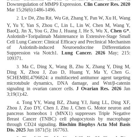
Downregulation of MMP9 Expression.
Clin Cancer Res.
2020
Mar 15;26(6):1486-1496.
Lv D
, Zhu R
, Wu G
, Zhang Y, Pan W, Xu H, Wang
#
#
2.
#
Y, Yu Y, Yan S, Zhou C, Lin L, Lin W, Chen M, Wang Y,
BaoQ, Jin X, You G, Zhu J, Huang J, He S, Wu X,
Chen
*
.
G
Anlotinib+Toripalimab Maintenance in Extensive-Stage Small
Cell Lung Cancer: Clinical Efficacy and Preclinical Mechanism
of Anlotinib-induced Neuroendocrine Differentiation
Suppression via Notch1.
Lung Cancer. 2026
May; 215:
109371.
Ma C, Ding X, Wang B, Zhu X, Zhang Y, Ding M,
3.
Ding X, Zhou J, Zuo D, Huang Y, Ma Y, Chen G.
SCHEMBL4796824: a multifaceted antitumor agent targeting
microtubule dynamics, DNA damage, and Wnt/β-catenin
signaling in ovarian cancer cells.
J Ovarian Res. 2026
Jan
3;19(1):42.
.
Tong YY, Wang BZ, Zhang YJ, Jiang LL, Ding XF,
4
Zhou J, Zuo DY, Chen J, Zhu J, Chen G. Motor neuron and
pancreas homeobox 1 (MNX1) suppresses Triple Negative
Breast Cancer (TNBC) cell phagocytosis by macrophage
through CD24 signaling.
Biochim Biophys Acta Mol Basis
Dis.
2025
Jun 1871(5): 167763.