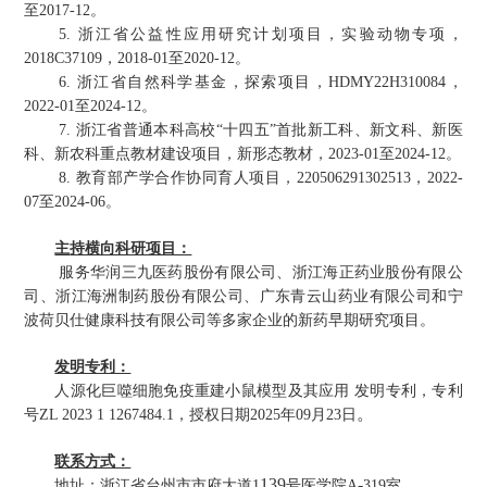
至2017-12。
5. 浙江省公益性应用研究计划项目，实验动物专项，
2018C37109，2018-01至2020-12。
6. 浙江省自然科学基金，探索项目，HDMY22H310084，
2022-01至2024-12。
7. 浙江省普通本科高校“十四五”首批新工科、新文科、新医
科、新农科重点教材建设项目，新形态教材，2023-01至2024-12。
8. 教育部产学合作协同育人项目，220506291302513，2022-
07至2024-06。
主
持横向科研项目：
服务华润三九医药股份有限公司、浙江海正药业股份有限公
司、浙江海洲制药股份有限公司、广东青云山药业有限公司和宁
波荷贝仕健康科技有限公司等多家企业的新药早期研究项目。
发明专利：
人源化巨噬细胞免疫重建小鼠模型及其应用
发明专
利，专利
。
号ZL 2023 1 1267484.1，授权日期2025年09月23日
联系方式：
139
-
地址：
浙江省台州市市府大道
1
号医学院
A
319
室