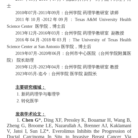
士
2
010
年
0
7
月
-2011
年
09
月：台州学院 药理学教研室 讲师
年
年
月：
2011
10
月
-
2012
09
Texas A&M University Health
Science Center
医学院，博士后
2
01
3
年
12
月
-2016
年
03
月：台州学院 药理学教研室 副教授
年
年
2016
04
月
-
2018
03
月：
The University of Texas Health
Science Center at San Antonio 医
学院，博士后
2
01
9
年
07
月
-2020
年
06
月：台州市中心医院（台州学院附属医
院） 院长助理
2
01
9
年
12
月
-2023
年
04
月：台州学院 药理学教研室 教授
2
0
23
年
05
月
-
迄今：台州学院 医学院 副院长
主要研究
领域
：
1.
新药药理学与毒理学
2.
转化医学
发表学
术论文：
1.
Chen G
*, Ding XF, Pressley K, Bouamar H, Wang B,
Zheng G, Broome LE, Nazarullah A, Brenner AJ, Kaklamani
V, Jatoi I, Sun LZ*. Everolimus Inhibits the Progression of
Ductal Carcinoma In Situ to Invasive Breast Cancer Via