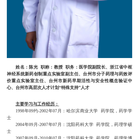
姓名：陈光 职称：教授 职务：医学院副院长、浙江省中枢
神经系统新药创制重点实验室副主任、台州市分子药理与药效评
价重点实验室主任、台州市新药早期活性与安全性概念验证中
心、台州市高层次人才计划“特殊支持”人才
主要
学习与工作经历：
1998
年
09
约
-2002
年
07
月：哈尔滨商业大学 药学院，药学学
士
年
月
2004
09
-200
7
年
07
月：沈阳药科大学
药学院，药理学硕
士
月
年
200
7
年
09
-2010
07
月：沈阳药科大学
药学院，药理学博