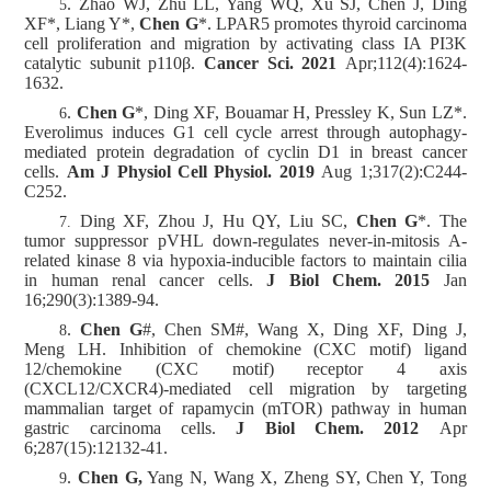
. Zhao WJ, Zhu LL, Yang WQ, Xu SJ, Chen J, Ding
5
XF*, Liang Y*,
Chen G
*. LPAR5 promotes thyroid carcinoma
cell proliferation and migration by activating class IA PI3K
catalytic subunit p110β.
Cancer Sci. 2021
Apr;112(4):1624-
1632.
.
Chen G
*, Ding XF, Bouamar H, Pressley K, Sun LZ*.
6
Everolimus induces G1 cell cycle arrest through autophagy-
mediated protein degradation of cyclin D1 in breast cancer
cells.
Am J Physiol Cell Physiol. 2019
Aug 1;317(2):C244-
C252.
Ding XF, Zhou J, Hu QY, Liu SC,
Chen G
*. The
7.
tumor suppressor pVHL down-regulates never-in-mitosis A-
related kinase 8 via hypoxia-inducible factors to maintain cilia
in human renal cancer cells.
J Biol Chem. 2015
Jan
16;290(3):1389-94.
.
Chen G
#, Chen SM#, Wang X, Ding XF, Ding J,
8
Meng LH. Inhibition of chemokine (CXC motif) ligand
12/chemokine (CXC motif) receptor 4 axis
(CXCL12/CXCR4)-mediated cell migration by targeting
mammalian target of rapamycin (mTOR) pathway in human
gastric carcinoma cells.
J Biol Chem. 2012
Apr
6;287(15):12132-41.
.
Chen G,
Yang N, Wang X, Zheng SY, Chen Y, Tong
9