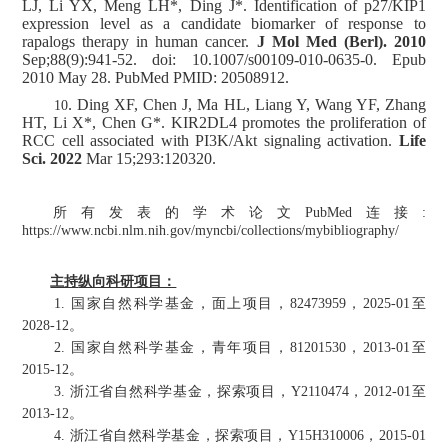
LJ, Li YX, Meng LH*, Ding J*. Identification of p27/KIP1
expression level as a candidate biomarker of response to
rapalogs therapy in human cancer.
J Mol Med (Berl). 2010
Sep;88(9):941-52. doi: 10.1007/s00109-010-0635-0. Epub
2010 May 28. PubMed PMID: 20508912.
. Ding XF, Chen J, Ma HL, Liang Y, Wang YF, Zhang
10
HT, Li X*, Chen G*. KIR2DL4 promotes the proliferation of
RCC cell associated with PI3K/Akt signaling activation.
Life
Sci. 2022
Mar 15;293:120320.
所有发表的学术论文
PubMed
连
接
:
https://www.ncbi.nlm.nih.gov/myncbi/collections/mybibliography/
主持
纵向科研项目：
1. 国家自然科学基金，面上项目，82473959，2025-01至
2028-12。
2. 国家自然科学基金，青年项目，81201530，2013-01至
2015-12。
3. 浙江省自然科学基金，探索项目，Y2110474，2012-01至
2013-12。
4. 浙江省自然科学基金，探索项目，Y15H310006，2015-01