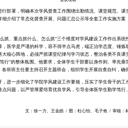
进行部署，明确本次学风督查工作围绕出勤情况、课堂规范、课
详细介绍了常态化督查开展、问题汇总公示等全套工作实施方案
什么抓、重点抓什么、怎么抓”三个维度对学风建设工作作出系统
障，医学是严谨的科学，容不得半点马虎，端正治学态度、锤炼
两大核心阵地，必须严抓课堂纪律与学习状态，整治各类不良课
纪笃行”的整体氛围。他要求，全体学生干部要以身作则、率先垂
；各班班主任要主持召开主题班会，组织学生开展自查自纠，确
开，进一步细化了学院学风建设工作要领，压实了学生骨干的工
难点问题，以严管厚爱培育优良学风，引导全体医学生勤学笃行
/
/
文：徐一力、王金皓
图：杜心怡、毛子攸
审核：