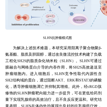
SLHN抗肿瘤模式图
为解决上述技术难题，本研究采用阳离子聚合物聚β-
氨基酯、脂质及胆固醇，通过改良微流控技术构建了负载
工程化SH2S的脂质杂化纳米粒（SLHN）。SLHN可通过
膜融合与网格蛋白介导的内吞作用，将SH2S高效递送至
肿瘤细胞内。进入细胞后，SLHN竞争性取代内源性含
SH2结构域的蛋白，通过阻断AKT、ERK和STAT3的磷酸
化，诱导肿瘤细胞凋亡并抑制其增殖。此外，经cRGD肽
修饰的SLHN肿瘤靶向能力进一步提升，可在更低给药剂
量下实现乳腺癌的高效治疗，且不良反应更温和。研究结
果表明，SLHN在体内外均展现出良好的抗乳腺癌疗效，