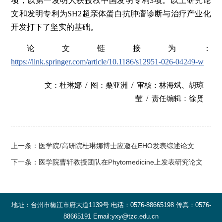
项，以第一发明人获授权中国发明专利3项。以上研究论
文和发明专利为SH2超亲体蛋白抗肿瘤诊断与治疗产业化
开发打下了坚实的基础。
论文链接为：
https://link.springer.com/article/10.1186/s12951-026-04249-w
/
/
文：杜琳娜
图：桑亚洲
审核：林海斌、胡琼
/
莹
责任编辑：徐贤
上一条：
医学院/高研院杜琳娜博士应邀在EHO发表综述论文
下一条：
医学院曹轩教授团队在Phytomedicine上发表研究论文
地址：台州市椒江市府大道1139号 电话：0576-88665198 传真：0576-
88665191 Email:yxy@tzc.edu.cn