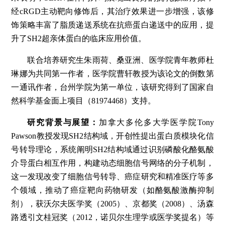
经cRGD主动靶向修饰后，其治疗效果进一步增强，该修
饰策略丰富了脂质递送系统在抗癌蛋白递送中的应用，提
升了SH2超亲体蛋白的临床应用价值。
联合培养研究生朱雨荷、桑亚洲、医学院青年教师杜
琳娜为共同第一作者，医学院曹轩教授为该论文的倒数第
一通讯作者，台州学院为第一单位，该研究得到了国家自
然科学基金面上项目（81974468）支持。
研究背景与展望：
加拿大多伦多大学医学院Tony
Pawson教授发现SH2结构域，开创性提出蛋白质模块化信
号转导理论，系统阐明SH2结构域通过识别磷酸化酪氨酸
介导蛋白相互作用，构建动态细胞信号网络的分子机制，
这一发现改变了细胞信号转导、癌症研究和精准医疗等多
个领域，推动了癌症靶向药物研发（如酪氨酸激酶抑制
剂），获沃尔夫医学奖（2005）、京都奖（2008）、汤森
路透引文桂冠奖（2012，诺贝尔生理学或医学奖提名）等