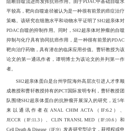
阻断自噬流进而发挥抗癌作用。由于
PDAC
中基础自噬水
平较高，靶向自噬途径被认为是一种很有前景的癌症治疗
策略。该研究在细胞水平和动物水平证明了
SH2
超亲体对
PDAC
自噬的抑制作用。同时，
SH2
超亲体对肿瘤的自噬
抑制与化疗具有协同抗癌作用，是一种很有前景的
PDAC
靶向治疗药物，具有潜在的临床应用价值。曹轩教授为该
论文的第一通讯作者，谭明博士为该论文的并列第一作
者。
SH2
超亲体蛋白是台州学院海外高层次引进人才李顺
成教授和曹轩教授持有的
PCT
国际发明专利，曹轩教授团
队围绕
SH2
超亲体蛋白的抗肿瘤开展深入的研究，近
5
年
来以通讯作者在
ANAL CHIM ACTA
（
IF:6.2
）、
JECCR
（
IF:11.3
）、
CLIN TRANSL MED
（
IF:10.6
）和
Cell Death & Disease
（
IF:9
）发表研究型论文，获授权或申