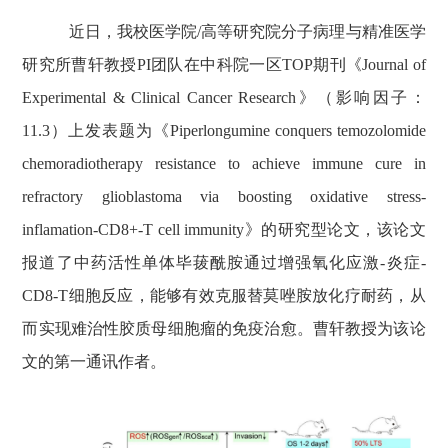
近日，我校医学院
/
高等研究院分子病理与精准医学
研究所曹轩教授
PI
团队在中科院一区
TOP
期刊
《
Journal of
Experimental & Clinical Cancer Research
》
（影响因子：
11.3
）上发表题为《
Piperlongumine conquers temozolomide
chemoradiotherapy resistance to achieve immune cure in
refractory glioblastoma via boosting oxidative stress-
inflamation-CD8+-T cell immunity
》的研究型论文，
该论文
报道了中药活性单体毕菝酰胺通过增
强氧化应激
-
炎症
-
CD8-T
细胞反应，能够有效克服替莫唑胺放化疗耐药，从
而实现难治性胶质母细胞瘤的免疫治愈。曹轩教授为该论
文的第一通讯作者。