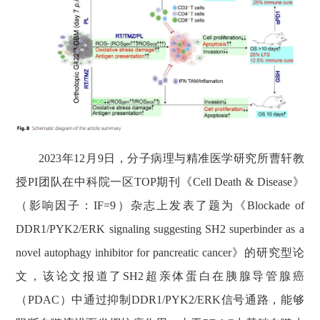
2023
年
12
月
9
日，分子病理与精准医学研究所曹轩教
授
PI
团队在中科院一区
TOP
期刊《
Cell Death & Disease
》
（影响因子：
IF=9
）杂志上发表了题为《
Blockade of
DDR1/PYK2/ERK signaling suggesting SH2 superbinder as a
novel autophagy inhibitor for pancreatic cancer
》的研究型论
文，该论文报道了
SH2
超亲体蛋白在胰腺导管腺癌
（
PDAC
）中通过抑制
DDR1/PYK2/ERK
信号通路，能够